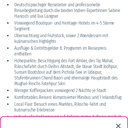
Deutschsprachiger Reiseleiter und professionelle
Reisebegleitung durch die beiden Indien-Expertinnen Sabine
Hanisch und Eva Langner
Vorwiegend Boutique- und Heritage-Hotels im 4-5 Sterne
Segment
Übernachtung und Frühstück, sowie 2 Abendessen mit
kulinarischen Highlights
Ausflüge & Eintrittsgelder lt. Programm im Reisepreis
enthalten
Höhepunkte: Besichtigung des Fort Amber, des Taj Mahal,
Rikschafahrt durch Delhis Altstadt, die blaue Stadt Jodhpur,
Sunset-Bootstour auf dem Pichola-See in Udaipur,
Stufenbrunnen Chand Baori und ehemalige Hauptstadt des
Mughal-Reichs Fatehpur Sikri
Weniger Kofferpacken: vorwiegend 2 Nächte je Stadt
Komfortables Reisen: klimatisierter Minibus und 1 Inlandsflug
Local Flair: Besuch eines Marktes, Rikscha-Fahrt und
kulinarische Erlebnisse
Individuelle Verlängerung auf Anfrage gegen Aufpreis möglich